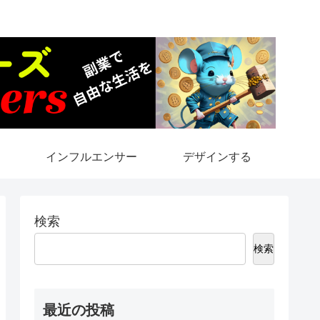
インフルエンサー
デザインする
検索
検索
最近の投稿