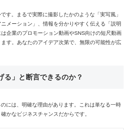
かです。まるで実際に撮影したかのような「実写風」
アニメーション」、情報を分かりやすく伝える「説明
は企業のプロモーション動画やSNS向けの短尺動画
きます。あなたのアイデア次第で、無限の可能性が広
稼げる」と断言できるのか？
るのには、明確な理由があります。これは単なる一時
、確かなビジネスチャンスだからです。