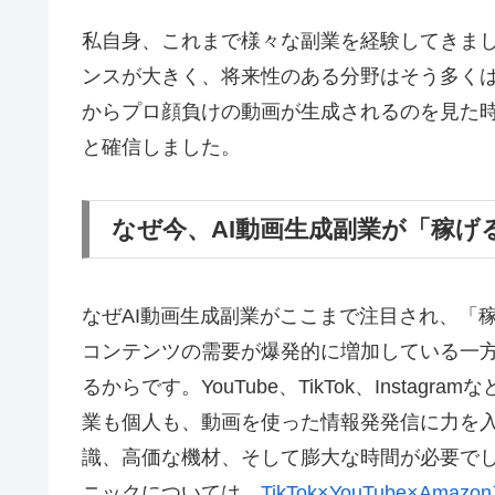
私自身、これまで様々な副業を経験してきまし
ンスが大きく、将来性のある分野はそう多く
からプロ顔負けの動画が生成されるのを見た
と確信しました。
なぜ今、AI動画生成副業が「稼げ
なぜAI動画生成副業がここまで注目され、「
コンテンツの需要が爆発的に増加している一
るからです。YouTube、TikTok、Inst
業も個人も、動画を使った情報発発信に力を
識、高価な機材、そして膨大な時間が必要で
ニックについては、
TikTok×YouTube