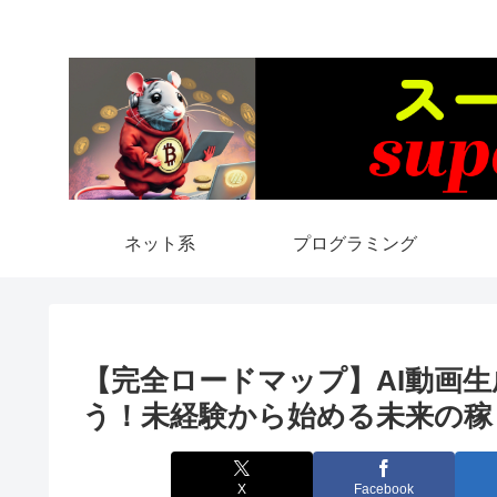
ネット系
プログラミング
【完全ロードマップ】AI動画
う！未経験から始める未来の稼
X
Facebook