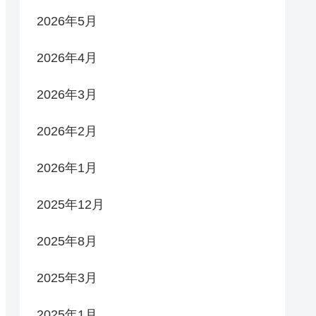
2026年5月
2026年4月
2026年3月
2026年2月
2026年1月
2025年12月
2025年8月
2025年3月
2025年1月