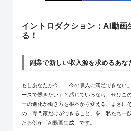
イントロダクション：AI動画
る！
副業で新しい収入源を求めるあな
もしあなたが今、「今の収入に満足できない
ースで働きたい」と感じているなら、ぜひこ
ーの進化が働き方を根本から変える、まさにそ
の「専門家だけができること」を、私たち一
たる例が「AI動画生成」です。