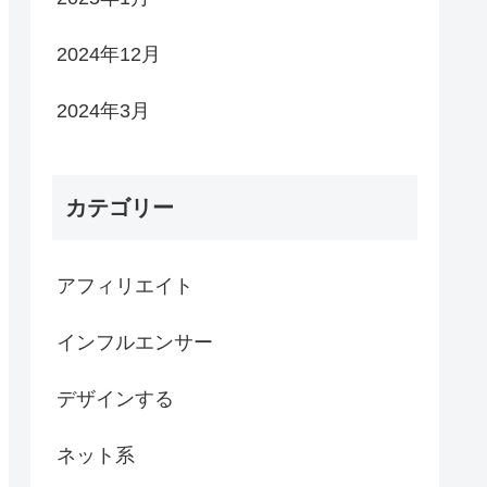
2024年12月
2024年3月
カテゴリー
アフィリエイト
インフルエンサー
デザインする
ネット系