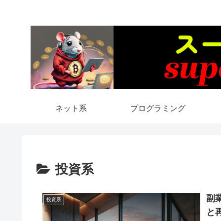
ネット系
プログラミング
投資系
副
投資系
と