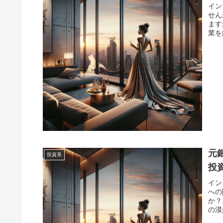
イン
せん
ます
業を
元
投資系
投
イン
への
か？
の漠