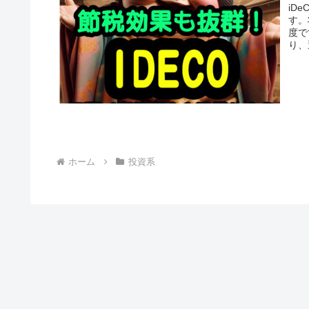
iD
す。
度で
り、
ホーム
投資系