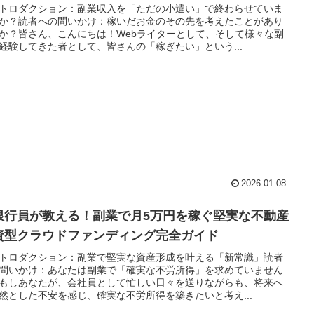
トロダクション：副業収入を「ただの小遣い」で終わらせていま
か？読者への問いかけ：稼いだお金のその先を考えたことがあり
か？皆さん、こんにちは！Webライターとして、そして様々な副
経験してきた者として、皆さんの「稼ぎたい」という...
2026.01.08
銀行員が教える！副業で月5万円を稼ぐ堅実な不動産
資型クラウドファンディング完全ガイド
トロダクション：副業で堅実な資産形成を叶える「新常識」読者
問いかけ：あなたは副業で「確実な不労所得」を求めていません
もしあなたが、会社員として忙しい日々を送りながらも、将来へ
然とした不安を感じ、確実な不労所得を築きたいと考え...