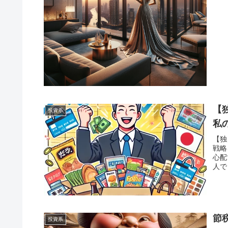
【
投資系
私
【独
戦略
心配
人で
節
投資系