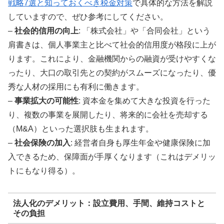
戦略7選と知っておくべき税金対策
で具体的な方法を解説
していますので、ぜひ参考にしてください。
–
社会的信用の向上
: 「株式会社」や「合同会社」という
肩書きは、個人事業主と比べて社会的信用度が格段に上が
ります。これにより、金融機関からの融資が受けやすくな
ったり、大口の取引先との契約がスムーズになったり、優
秀な人材の採用にも有利に働きます。
–
事業拡大の可能性
: 資本金を集めて大きな投資を行った
り、複数の事業を展開したり、将来的に会社を売却する
（M&A）といった選択肢も生まれます。
–
社会保険の加入
: 経営者自身も厚生年金や健康保険に加
入できるため、保障面が手厚くなります（これはデメリッ
トにもなり得る）。
法人化のデメリット：設立費用、手間、維持コストと
その負担