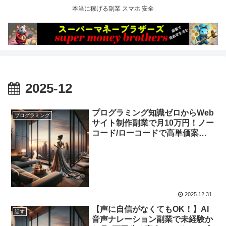
本当に稼げる副業 スマホ 安全
2025-12
プログラミング知識ゼロからWeb
プログラミング
サイト制作副業で月10万円！ノー
コード/ローコードで高単価案件
を掴む実践ロードマップ
2025.12.31
【声に自信がなくてもOK！】AI
話す
音声ナレーション副業で未経験か