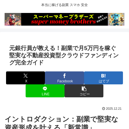
本当に稼げる副業 スマホ 安全
元銀行員が教える！副業で月5万円を稼ぐ
堅実な不動産投資型クラウドファンディン
グ完全ガイド
X
Facebook
はてブ
LINE
コピー
2025.12.21
イントロダクション：副業で堅実な
資産形成を叶える「新常識」