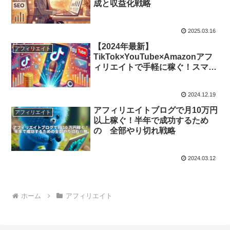
成と収益化戦略
2025.03.16
【2024年最新】
アフィリエイト
TikTok×YouTube×Amazonアフ
ィリエイトで手軽に稼ぐ！スマホ
一台で誰でもできる動画収益化テ
クニック
2024.12.19
アフィリエイトブログで月10万円
アフィリエイト
以上稼ぐ！半年で成功するため
の 全部やり切れ戦略
2024.03.12
ホーム
アフィリエイト