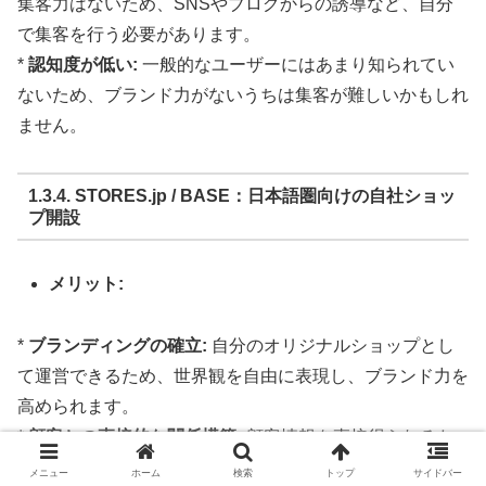
集客力はないため、SNSやブログからの誘導など、自分
で集客を行う必要があります。
*
認知度が低い:
一般的なユーザーにはあまり知られてい
ないため、ブランド力がないうちは集客が難しいかもしれ
ません。
1.3.4. STORES.jp / BASE：日本語圏向けの自社ショッ
プ開設
メリット:
*
ブランディングの確立:
自分のオリジナルショップとし
て運営できるため、世界観を自由に表現し、ブランド力を
高められます。
*
顧客との直接的な関係構築:
顧客情報を直接得られるた
め、メルマガ配信などを行い、リピーター育成に繋げやす
メニュー
ホーム
検索
トップ
サイドバー