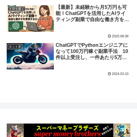
【最新】未経験から月5万円も可
文章を書く
能！ChatGPTを活用したAIライ
ティング副業で自由な働き方を実
現するロードマップ
2025.08.08
ChatGPTでPythonエンジニアに
ネット系
なって100万円稼ぐ副業手法 10
件以上受注し、一件あたり5万円
から10万円を目指す
2024.03.10