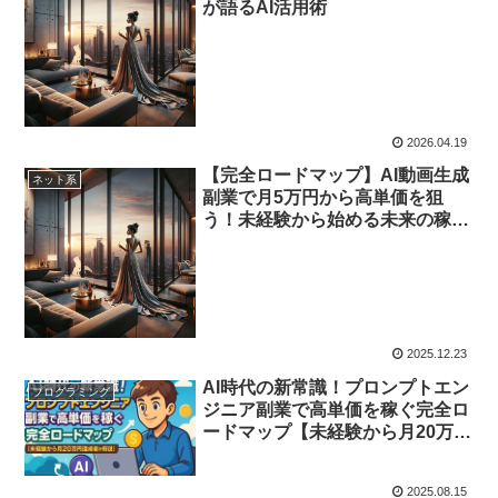
が語るAI活用術
2026.04.19
【完全ロードマップ】AI動画生成
ネット系
副業で月5万円から高単価を狙
う！未経験から始める未来の稼ぎ
方
2025.12.23
AI時代の新常識！プロンプトエン
プログラミング
ジニア副業で高単価を稼ぐ完全ロ
ードマップ【未経験から月20万円
達成者が解説】
2025.08.15