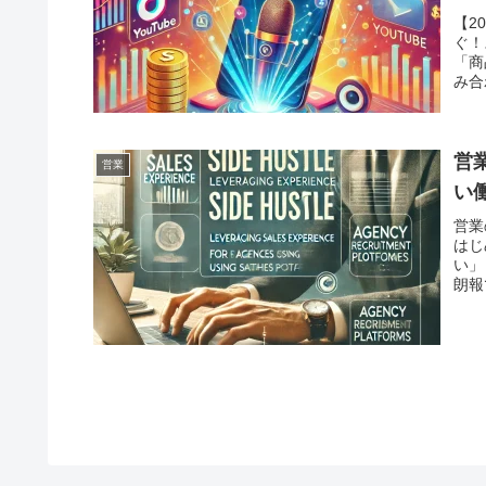
【2
ぐ！
「商
み合
営
営業
い
営業
はじ
い」
朗報