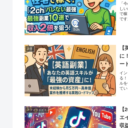
「今
しい
で稼
です
【
語学
に
ー
イン
る！
ルを
てい
【2
アフィリエイト
エ
収