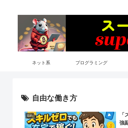
ネット系
プログラミング
自由な働き方
「
節約
強