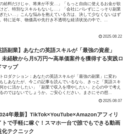
の給料だけじゃ、将来が不安…」「もっと自由に使えるお金が欲
けど、特別なスキルもないし…」「会社にバレずにこっそり副業
ぎたい…」こんな悩みを抱えている方は、決して少なくないはず
。特に近年、物価高や先行き不透明な経済状況の中で、...
2025.08.22
英語副業】あなたの英語スキルが「最強の資産」
！未経験から月5万円〜高単価案件を獲得する実践ロ
ドマップ
トロダクション：あなたの英語スキルが「最強の副業」に変わ
もしあなたが、今この記事を読んでいるなら、きっと「英語スキ
何かに活かしたい」「副業で収入を増やしたい」と心の中で考え
るのではないでしょうか。ご安心ください。まさにその想...
2025.08.07
024年最新】TikTok×YouTube×Amazonアフィリ
イトで手軽に稼ぐ！スマホ一台で誰でもできる動画
益化テクニック