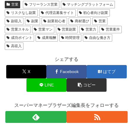
営業
フリーランス営業
マッチングプラットフォーム
リスクなし副業
代理店募集サイト
初心者向け副業
副収入
副業
副業初心者
商材選び
営業
営業スキル
営業マン
営業副業
営業力
営業案件
成功ポイント
成果報酬
時間管理
自由な働き方
高収入
シェアする
X
Facebook
はてブ
LINE
コピー
スーパーマネーブラザーズ編集長をフォローする