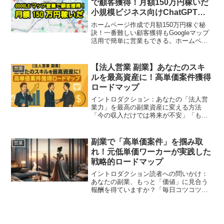
で顧客獲得！月額150万円稼いだ
小規模ビジネス向けChatGPTを
使ったホームページ作成戦略
ホームページ作成で月額150万円稼ぐ秘
訣！一番難しい顧客獲得もGoogleマップ
活用で簡単に営業もできる。ホームペー
ジページ作成もChatGPTで自動生成！地
域密着型ビジネス向けホームページで売
上アップ！月額150万円の収益を達成した
【法人営業 副業】あなたのスキ
営業
方法を公開！
ルを最高資産に！高単価案件獲得
ロードマップ
イントロダクション：あなたの「法人営
業力」を最高の副業資産に変える方法
「今の収入だけでは将来が不安」「もっ
と自分のスキルを活かして、自由に働き
たい」――もしあなたがそう感じている
なら、本業で培ってきた法人営業のスキ
副業で「高単価案件」を掴み取
営業
ルは、まさに最高の「副業資...
れ！元低単価ワーカーが実践した
戦略的ロードマップ
イントロダクション読者への問いかけ：
あなたの副業、もっと「価値」に見合う
報酬を得ていますか？「毎日コツコツと
副業に取り組んでいるのに、なかなか収
入が増えない…」「時間ばかり取られ
て、正直疲れてきたな…」もしあなたが
今、そう感じているなら、そ...