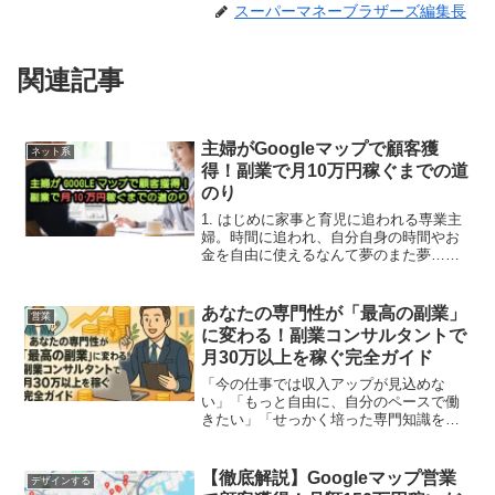
スーパーマネーブラザーズ編集長
関連記事
主婦がGoogleマップで顧客獲
ネット系
得！副業で月10万円稼ぐまでの道
のり
1. はじめに家事と育児に追われる専業主
婦。時間に追われ、自分自身の時間やお
金を自由に使えるなんて夢のまた夢…と
思っていませんか？実は、そんな状況で
も、ちょっとした工夫で副業を成功さ
せ、収入アップを実現できるんです！今
あなたの専門性が「最高の副業」
営業
回ご紹介するのは、Go...
に変わる！副業コンサルタントで
月30万以上を稼ぐ完全ガイド
「今の仕事では収入アップが見込めな
い」「もっと自由に、自分のペースで働
きたい」「せっかく培った専門知識を、
もっと多くの人の役に立てたい」――も
しあなたがそう感じているなら、副業コ
ンサルタントこそ、あなたの未来を切り
【徹底解説】Googleマップ営業
デザインする
拓く「最高の選択肢」かもし...