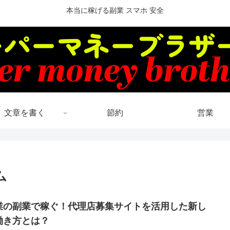
本当に稼げる副業 スマホ 安全
文章を書く
節約
営業
ム
業の副業で稼ぐ！代理店募集サイトを活用した新し
働き方とは？