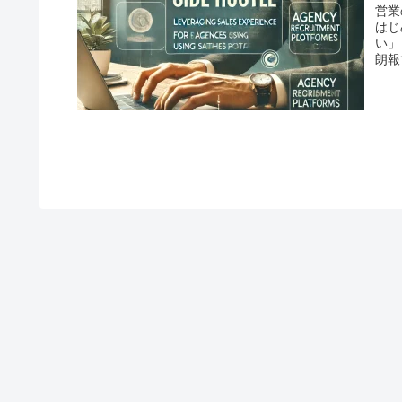
営業
はじ
い」
朗報