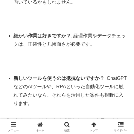
向いているかもしれません。
細かい作業は好きですか？
: 経理作業やデータチェッ
クは、正確性と几帳面さが必要です。
新しいツールを使うのは抵抗ないですか？
: ChatGPT
などのAIツールや、RPAといった自動化ツールに触
れてみたいなら、それらを活用した案件も視野に入
ります。
「できること」だけでなく「好きなこと」を見つけること
が、長く続ける秘訣です。私の場合、元々ブログを書いた
メニュー
ホーム
検索
トップ
サイドバー