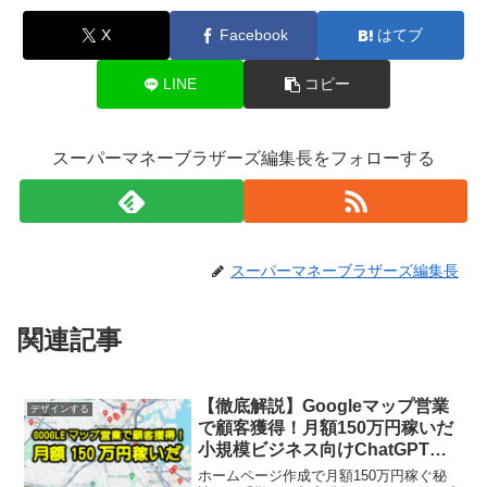
X
Facebook
はてブ
LINE
コピー
スーパーマネーブラザーズ編集長をフォローする
スーパーマネーブラザーズ編集長
関連記事
【徹底解説】Googleマップ営業
デザインする
で顧客獲得！月額150万円稼いだ
小規模ビジネス向けChatGPTを
使ったホームページ作成戦略
ホームページ作成で月額150万円稼ぐ秘