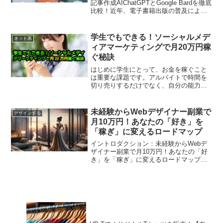
記事作成AIChatGPTとGoogle Bardを徹底
比較！近年、電子書籍出版の普及によ
り、誰でも自分の作品を世に出せるよう
になりました。中でも、Amazon Kindle
は圧倒的なシェアを...
学生でもできる！ソーシャルメデ
ネット系
ィアマーケティングで月20万円稼
ぐ秘訣
はじめに学生にとって、お金を稼ぐこと
は重要な課題です。アルバイトで時間を
切り売りするだけでなく、自分の能力を
最大限に活かして、大きく稼ぎたいと考
える人も多いでしょう。しかし、アルバ
イトは時給制のため、どれだけ働いても
未経験からWebデザイナー副業で
デザインする
収入は限られます。そこで...
月10万円！あなたの「好き」を
「稼ぎ」に変えるロードマップ
イントロダクション：未経験からWebデ
ザイナー副業で月10万円！あなたの「好
き」を「稼ぎ」に変えるロードマップ皆
さん、こんにちは！「成功した様々な副
業成功者」として、日々多くの方々の副
業に関する悩みに寄り添い、解決のサポ
ートをしているWeb...