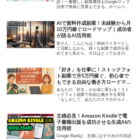
訣！一番難しい顧客獲得もGoogleマップ
活用で簡単に営業もできる。ホームペー
ジページ作成もChatGPTで自動生成！地
域密着型ビジネス向けホームページで売
上アップ！月額150万円の収益を達成した
AIで資料作成副業！未経験から月
デザインする
方法を公開！
10万円稼ぐロードマップ｜成功者
が語るAI活用術
皆さん、こんにちは！Webライターとし
て活動しながら、様々な副業で成功を収
めてきた私から、今日はとっておきの情
報をお届けします。イントロダクション
「資料作成」が副業になる時代！AI活用
で未経験から月10万円も夢じゃない資料
「好き」を仕事に！ストックフォ
ネット系
作成と聞くと、「地...
ト副業で月5万円稼ぐ、初心者で
もできる自由な働き方ロードマッ
プ
あなたの「好き」がお金に変わる！スト
ックフォト副業で自由な働き方を実現
「もしかして、あなたのスマホやカメラ
のデータフォルダには、眠っている宝物
がたくさんありませんか？」風景、美味
しそうな料理、可愛いペット、素敵な日
主婦必見！Amazon Kindleで電
ネット系
常のワンシーン。何気なく撮...
子書籍出版を成功させる生成AIの
活用術
Google Bardは、主婦におすすめの日本語