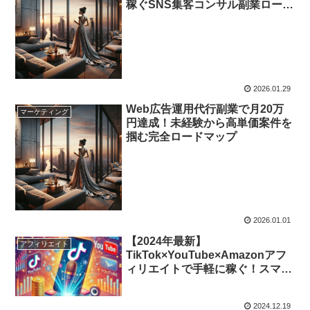
稼ぐSNS集客コンサル副業ロード
マップ
2026.01.29
Web広告運用代行副業で月20万
マーケティング
円達成！未経験から高単価案件を
掴む完全ロードマップ
2026.01.01
【2024年最新】
アフィリエイト
TikTok×YouTube×Amazonアフ
ィリエイトで手軽に稼ぐ！スマホ
一台で誰でもできる動画収益化テ
クニック
2024.12.19