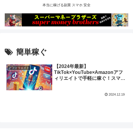
本当に稼げる副業 スマホ 安全
簡単稼ぐ
【2024年最新】
アフィリエイト
TikTok×YouTube×Amazonアフ
ィリエイトで手軽に稼ぐ！スマホ
一台で誰でもできる動画収益化テ
クニック
2024.12.19