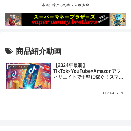
本当に稼げる副業 スマホ 安全
商品紹介動画
【2024年最新】
アフィリエイト
TikTok×YouTube×Amazonアフ
ィリエイトで手軽に稼ぐ！スマホ
一台で誰でもできる動画収益化テ
クニック
2024.12.19