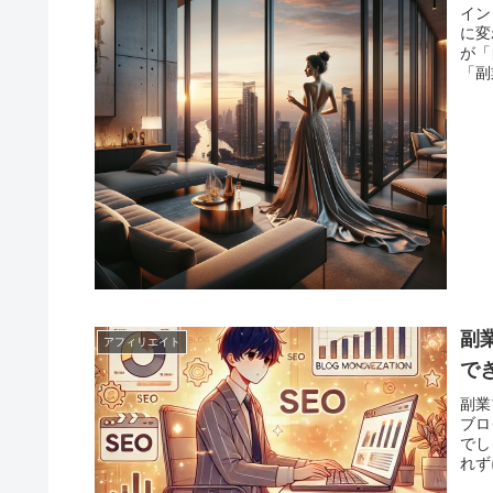
イン
に変
が「
「副
副
アフィリエイト
で
副業
ブロ
でし
れず