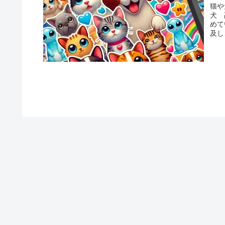
猫や
犬 
めて
及し