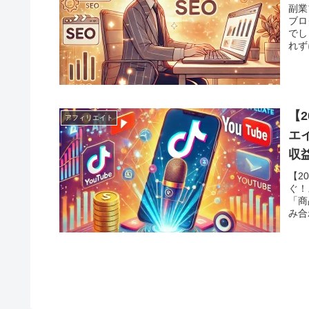
副業
ブロ
でし
れず
【2
アフィリエイト
エ
収
【2
ぐ！
「商
み合