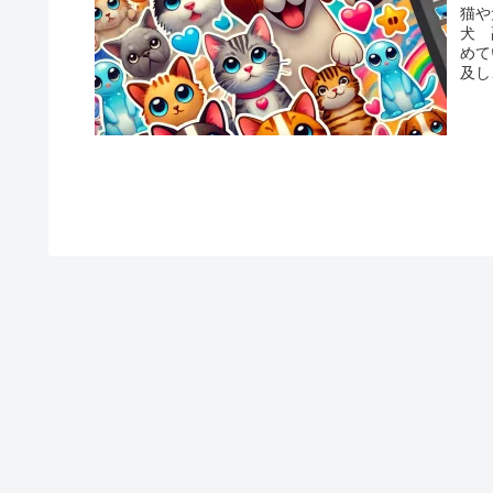
猫や
犬 
めて
及し