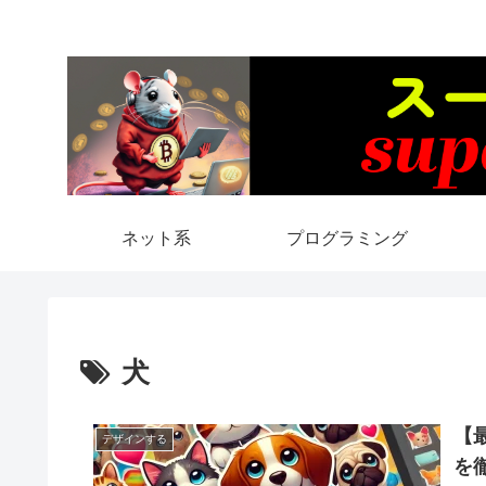
ネット系
プログラミング
犬
【
デザインする
を